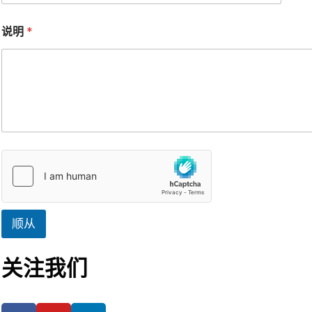
说明
*
顺从
关注我们
F
Y
L