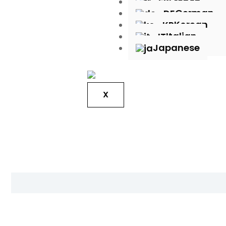
French
German
Korean
Italian
Japanese
X
描述