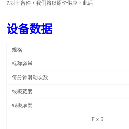
7.对于备件，我们将以原价供应，此后
设备数据
规格
标称容量
每分钟滑动次数
线板宽度
线板厚度
F x B