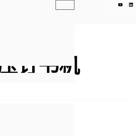
图
Y
L
标
o
i
-
u
n
F
t
k
a
u
e
c
b
d
e
e
i
订书机
b
n
o
o
k
压订书机