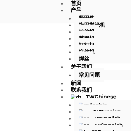
首页
跳
产品
至
主
紧固件
要
指甲抛光机
內
拉丝机
容
美甲机
钉钉机
搓丝机
焊丝
关于我们
常见问题
新闻
联系我们
Chinese
Arabic
Russian
English
Spanish