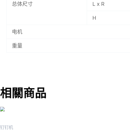
总体尺寸
L x R
H
电机
重量
相關商品
钉钉机