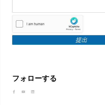
提出
フォローする
フ
Y
リ
ェ
o
ン
イ
u
ク
ス
t
ト
ブ
u
イ
ッ
b
ン