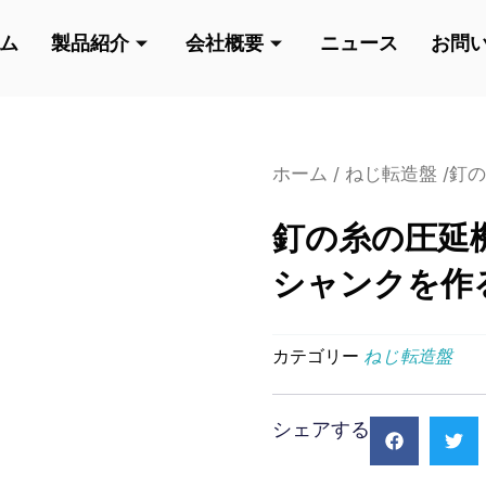
ム
製品紹介
会社概要
ニュース
お問
ホーム
/
ねじ転造盤
/釘
釘の糸の圧延
シャンクを作
カテゴリー
ねじ転造盤
シェアする