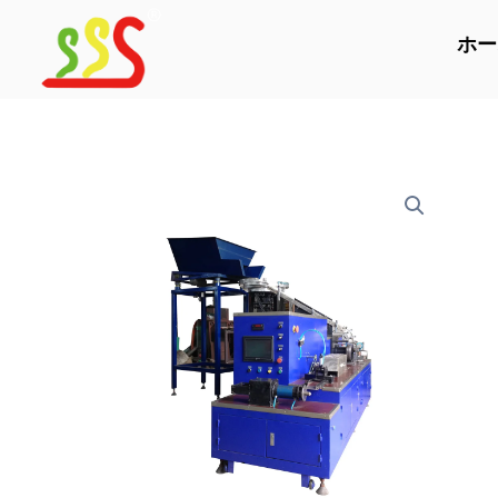
内
容
ホー
を
ス
キ
ッ
プ