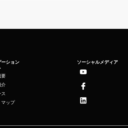
ゲーション
ソーシャルメディア
ム
Youtube
ア
リ
イ
ン
概要
コ
ク
紹介
ン・
ト
ース
フ
イ
トマップ
ェ
ン
イ
ス
ブ