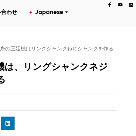
ア
Y
リ
イ
o
ン
い合わせ
Japanese
コ
u
ク
ン
t
ト
・
u
イ
フ
b
ン
ェ
e
イ
ス
ブ
ッ
の糸の圧延機はリングシャンクねじシャンクを作る
ク
機は、リングシャンクネジ
る