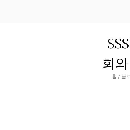
SS
회와 
홈
/
블