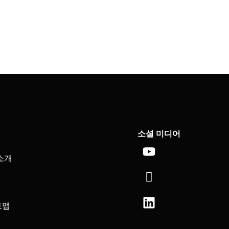
소셜 미디어
유
아
링
튜
이
크
소개
브
콘-
드
페
인
이
트맵
스
북