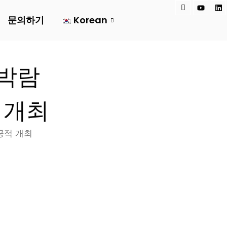
아
유
링
이
튜
크
문의하기
Korean
콘
브
드
-
인
페
이
스
북
 박람
적 개최
성공적 개최