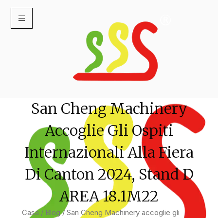
San Cheng Machinery
Accoglie Gli Ospiti
Internazionali Alla Fiera
Di Canton 2024, Stand D
AREA 18.1M22
Casa
/
Blog
/ San Cheng Machinery accoglie gli