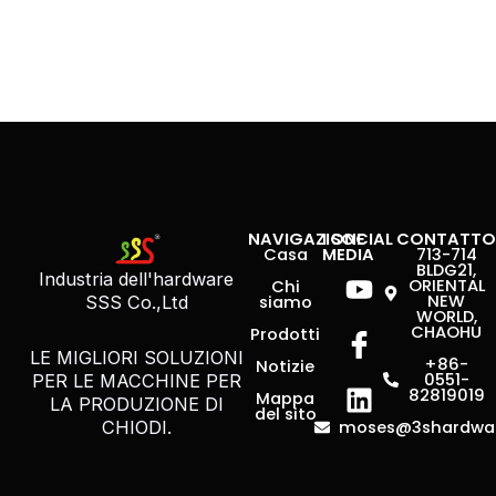
NAVIGAZIONE
I SOCIAL
CONTATT
Casa
MEDIA
713-714
Youtube
Icona-
Linkedin
BLDG21,
Industria dell'hardware
ORIENTAL
Chi
Facebook
NEW
siamo
SSS Co.,Ltd
WORLD,
CHAOHU
Prodotti
LE MIGLIORI SOLUZIONI
+86-
Notizie
0551-
PER LE MACCHINE PER
82819019
Mappa
LA PRODUZIONE DI
del sito
moses@3shardwa
CHIODI.