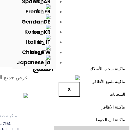
Spanish
French
German
Korean
Italian
Chinese
Japanese
المنتج
ماكينة سحب الأسلاك
عرض جميع النت
ماكينة تلميع الأظافر
X
السحابات
ماكينة الأظافر
ماكينة صن
ماكينة لف الخيوط
الصلب التلق